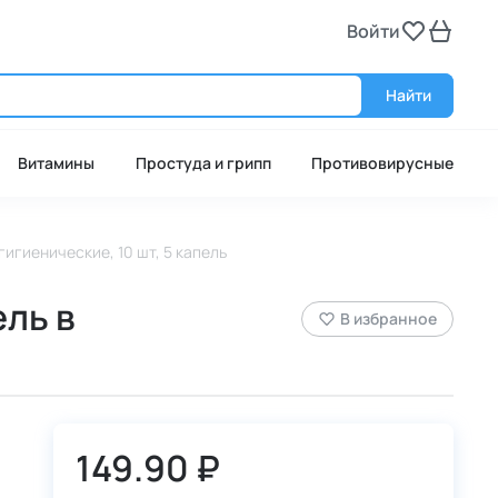
Войти
Войт
Найти
Витамины
Простуда и грипп
Противовирусные
 гигиенические, 10 шт, 5 капель
ель в
В избранное
149.90 ₽