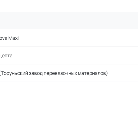
Nova Maxi
цепта
Торуньский завод перевязочных материалов)