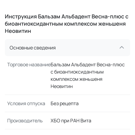
Инструкция Бальзам Альбадент Весна-плюс с
биоантиоксидантным комплексом женьшеня
Неовитин
Основные сведения
Торговое название
Бальзам Альбадент Весна-плюс
с биоантиоксидантным
комплексом женьшеня
Неовитин
Условия отпуска
Без рецепта
Производитель
ХБО при РАН Вита