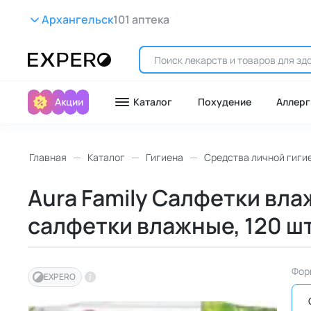
Архангельск
101 аптека
Акции
Каталог
Похудение
Аллерг
Главная
Каталог
Гигиена
Средства личной гиги
Aura Family Салфетки вл
салфетки влажные, 120 шт
Фор
EXPERO