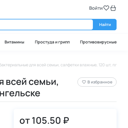
Войти
Войт
Найти
Витамины
Простуда и грипп
Противовирусные
бактериальные для всей семьи, салфетки влажные, 120 шт, пласти
я всей семьи,
В избранное
ангельске
от
105.50 ₽