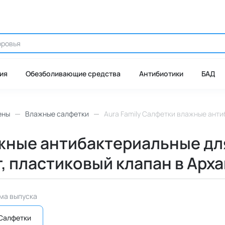
ия
Обезболивающие средства
Антибиотики
БАД
ены
Влажные салфетки
Aura Family Салфетки влажные анти
ажные антибактериальные дл
, пластиковый клапан в Арх
ма выпуска
Салфетки