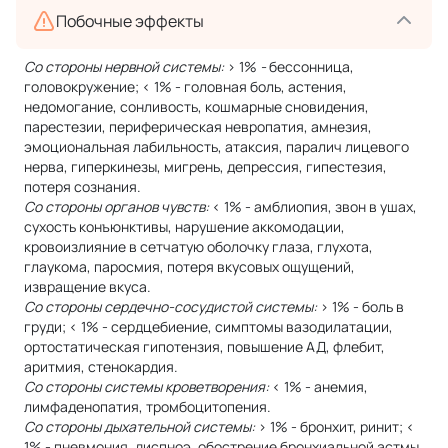
Побочные эффекты
Со стороны нервной системы:
> 1%
-
бессонница,
головокружение; < 1% - головная боль, астения,
недомогание, сонливость, кошмарные сновидения,
парестезии, периферическая невропатия, амнезия,
эмоциональная лабильность, атаксия, паралич лицевого
нерва, гиперкинезы, мигрень, депрессия, гипестезия,
потеря сознания.
Со стороны органов чувств:
< 1% - амблиопия, звон в ушах,
сухость конъюнктивы, нарушение аккомодации,
кровоизлияние в сетчатую оболочку глаза, глухота,
глаукома, паросмия, потеря вкусовых ощущений,
извращение вкуса.
Со стороны сердечно-сосудистой системы:
> 1% - боль в
груди; < 1% - сердцебиение, симптомы вазодилатации,
ортостатическая гипотензия, повышение АД, флебит,
аритмия, стенокардия.
Со стороны системы кроветворения:
< 1% - анемия,
лимфаденопатия, тромбоцитопения.
Со стороны дыхательной системы:
> 1% - бронхит, ринит; <
1% - пневмония, диспноэ, обострение бронхиальной астмы,