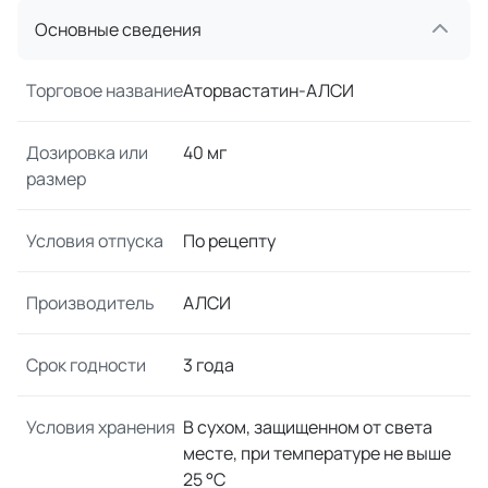
Основные сведения
Торговое название
Аторвастатин-АЛСИ
Дозировка или
40 мг
размер
Условия отпуска
По рецепту
Производитель
АЛСИ
Срок годности
3 года
Условия хранения
В сухом, защищенном от света
месте, при температуре не выше
25 °C