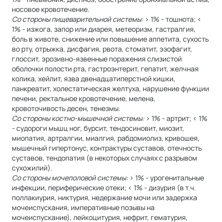
носовое кровотечение.
Со стороны пищеварительной системы:
> 1% - тошнота; <
1% - изжога, запор или диарея, метеоризм, гастралгия,
боль в животе, снижение или повышение аппетита, сухость
во рту, отрыжка, дисфагия, рвота, стоматит, эзофагит,
глоссит, эрозивно-язвенные поражения слизистой
оболочки полости рта, гастроэнтерит, гепатит, желчная
колика, хейлит, язва двенадцатиперстной кишки,
панкреатит, холестатическая желтуха, нарушение функции
печени, ректальное кровотечение, мелена,
кровоточивость десен, тенезмы.
Со стороны костно-мышечной системы:
> 1% - артрит; < 1%
- судороги мышц ног, бурсит, тендосиновит, миозит,
миопатия, артралгии, миалгия, рабдомиолиз, кривошея,
мышечный гипертонус, контрактуры суставов, отечность
суставов, тендопатия (в некоторых случаях с разрывом
сухожилий).
Со стороны мочеполовой системы:
> 1% - урогенитальные
инфекции, периферические отеки; < 1% - дизурия (в т.ч.
поллакиурия, никтурия, недержание мочи или задержка
мочеиспускания, императивные позывы на
мочеиспускание), лейкоцитурия, нефрит, гематурия,