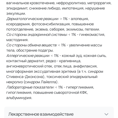
вагинальное кровотечение, нефроуролитиаз, метроррагия,
эпидидимит, снижение либидо, импотенция, нарушение
эякуляции.
Дерматологические реакции:
> 1% - алопеция,
ксеродермия, фотосенсибилизация, повышенное
потоотделение, экзема, себорея, экхимозы, петехии.
Со стороны эндокринной системы:
< 1% - гинекомастия,
мастодиния.
Со стороны обмена веществ:
< 1% - увеличение массы
тела, обострение подагры.
Аллергические реакции:
< 1% - кожный зуд, кожная сыпь,
контактный дерматит, редко - крапивница,
ангионевротический отек, отек лица, анафилаксия,
многоформная экссудативная эритема (в т.ч. синдром
Стивенса-Джонсона), токсический эпидермальный
некролиз (синдром Лайелла).
Лабораторные показатели:
< 1% - гипергликемия,
гипогликемия, повышение сывороточной КФК,
альбуминурия.
Лекарственное взаимодействие