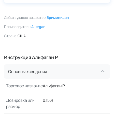
Действующее вещество:
Бримонидин
Производитель:
Allergan
Страна:
США
Инструкция Альфаган Р
Основные сведения
Торговое название
Альфаган Р
Дозировка или
0.15%
размер