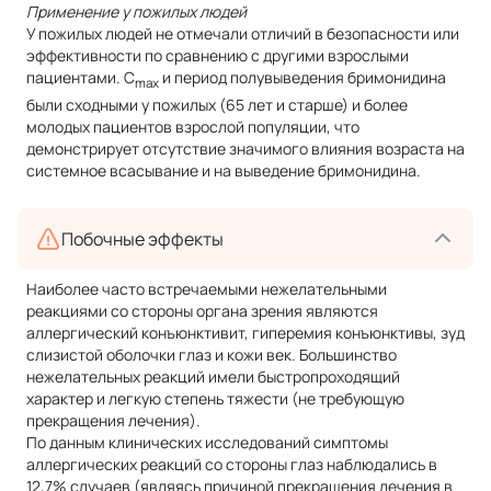
Применение у пожилых людей
У пожилых людей не отмечали отличий в безопасности или
эффективности по сравнению с другими взрослыми
пациентами. С
и период полувыведения бримонидина
ma
x
были сходными у пожилых (65 лет и старше) и более
молодых пациентов взрослой популяции, что
демонстрирует отсутствие значимого влияния возраста на
системное всасывание и на выведение бримонидина.
Побочные эффекты
Наиболее часто встречаемыми нежелательными
реакциями со стороны органа зрения являются
аллергический конъюнктивит, гиперемия конъюнктивы, зуд
слизистой оболочки глаз и кожи век. Большинство
нежелательных реакций имели быстропроходящий
характер и легкую степень тяжести (не требующую
прекращения лечения).
По данным клинических исследований симптомы
аллергических реакций со стороны глаз наблюдались в
12,7% случаев (являясь причиной прекращения лечения в