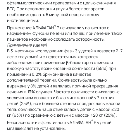
офтальмологическими препаратами с целью снижения
ВГД. При использовании двух и более препаратов
необходимо делать 5 минутный перерыв между
инстилляциями.
®
Применение АЛЬФАГАН
Р не изучали у пациентов с
нарушением функции печени или почек; при лечении таких
пациентов необходимо соблюдать осторожность.
Применение у детей
В 3-месячном исследовании фазы 3 у детей в возрасте 2–7
лет с глаукомой и с недостаточным контролем
заболевания при применении β-блокаторов отмечали
высокую частоту возникновения сонливости (55%) при
применении 0,2% бримонидина в качестве
дополнительной терапии. Сонливость была сильно
выражена у 8% детей и являлась причиной прекращения
лечения в 13% случаев. Частота сонливости снижалась с
увеличением возраста и была минимальной у 7-летних
детей (25%), но в большей степени определялась массой
тела: сонливость чаще отмечалась у детей с массой ≤20
кг (63%) по сравнению с детьми с массой >20 кг (25%).
®
Безопасность и эффективность АЛЬФАГАН
Р у детей
младше 2 лет не установлены.