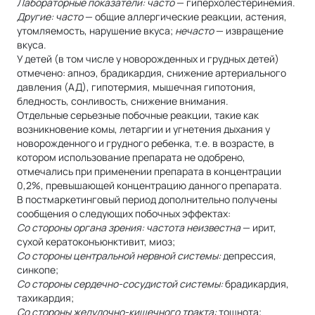
Лабораторные показатели: часто
— гиперхолестеринемия.
Другие: часто
— общие аллергические реакции, астения,
утомляемость, нарушение вкуса;
нечасто
— извращение
вкуса.
У детей (в том числе у новорожденных и грудных детей)
отмечено: апноэ, брадикардия, снижение артериального
давления (АД), гипотермия, мышечная гипотония,
бледность, сонливость, снижение внимания.
Отдельные серьезные побочные реакции, такие как
возникновение комы, летаргии и угнетения дыхания у
новорожденного и грудного ребенка, т.е. в возрасте, в
котором использование препарата не одобрено,
отмечались при применении препарата в концентрации
0,2%, превышающей концентрацию данного препарата.
В постмаркетинговый период дополнительно получены
сообщения о следующих побочных эффектах:
Со стороны органа зрения: частота неизвестна
— ирит,
сухой кератоконъюнктивит, миоз;
Со стороны центральной нервной системы:
депрессия,
синкопе;
Со стороны сердечно-сосудистой системы:
брадикардия,
тахикардия;
Со стороны желудочно-кишечного тракта:
тошнота;