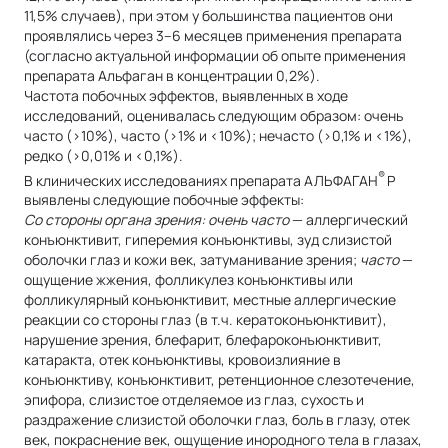
11,5% случаев), при этом у большинства пациентов они
проявлялись через 3–6 месяцев применения препарата
(согласно актуальной информации об опыте применения
препарата Альфаган в концентрации 0,2%).
Частота побочных эффектов, выявленных в ходе
исследований, оценивалась следующим образом: очень
часто (>10%), часто (>1% и <10%); нечасто (>0,1% и <1%),
редко (>0,01% и <0,1%).
®
В клинических исследованиях препарата АЛЬФАГАН
Р
выявлены следующие побочные эффекты:
Со стороны органа зрения: очень часто
— аллергический
конъюнктивит, гиперемия конъюнктивы, зуд слизистой
оболочки глаз и кожи век, затуманивание зрения;
часто
—
ощущение жжения, фолликулез конъюнктивы или
фолликулярный конъюнктивит, местные аллергические
реакции со стороны глаз (в т.ч. кератоконъюнктивит),
нарушение зрения, блефарит, блефароконъюнктивит,
катаракта, отек конъюнктивы, кровоизлияние в
конъюнктиву, конъюнктивит, ретенционное слезотечение,
эпифора, слизистое отделяемое из глаз, сухость и
раздражение слизистой оболочки глаз, боль в глазу, отек
век, покраснение век, ощущение инородного тела в глазах,