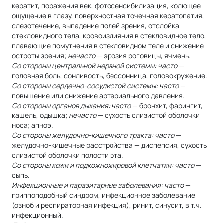
кератит, поражения век, фотосенсибилизация, колющее
ощущение в глазу, поверхностная точечная кератопатия,
слезотечение, выпадение полей зрения, отслойка
стекловидного тела, кровоизлияния в стекловидное тело,
плавающие помутнения в стекловидном теле и снижение
остроты зрения;
нечасто
— эрозия роговицы, ячмень.
Со стороны центральной нервной системы: часто
—
головная боль, сонливость, бессонница, головокружение.
Со стороны сердечно-сосудистой системы: часто
—
повышение или снижение артериального давления.
Со стороны органов дыхания: часто
— бронхит, фарингит,
кашель, одышка;
нечасто
— сухость слизистой оболочки
носа; апноэ.
Со стороны желудочно-кишечного тракта: часто
—
желудочно-кишечные расстройства — диспепсия, сухость
слизистой оболочки полости рта.
Со стороны кожи и подкожножировой клетчатки: часто
—
сыпь.
Инфекционные и паразитарные заболевания: часто
—
гриппоподобный синдром, инфекционное заболевание
(озноб и респираторная инфекция), ринит, синусит, в т.ч.
инфекционный.