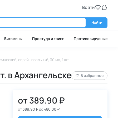
Войти
Войт
Найти
Витамины
Простуда и грипп
Противовирусные
ический, спрей назальный, 30 мл, 1 шт.
т. в Архангельске
В избранное
от
389.90 ₽
от
389.90 ₽
до
480.00 ₽