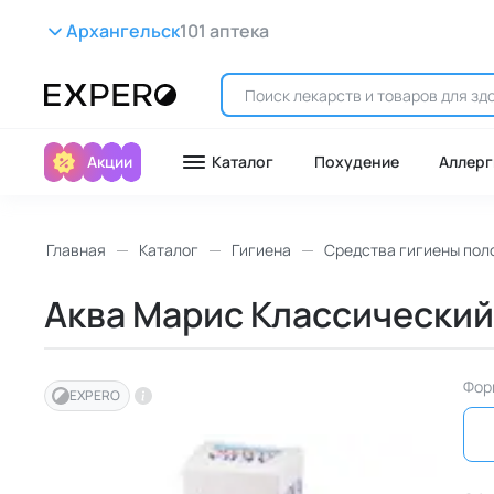
Архангельск
101 аптека
Акции
Каталог
Похудение
Аллерг
Главная
Каталог
Гигиена
Средства гигиены пол
Аква Марис Классический,
Фор
EXPERO