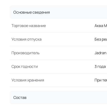
Основные сведения
Торговое название
Аква М
Условия отпуска
Без ре
Производитель
Jadran
Срок годности
3 года
Условия хранения
При те
Состав