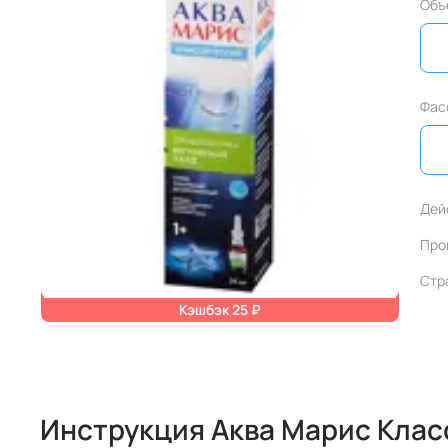
Объ
Фас
Дей
Про
Стр
Кэшбэк 25 ₽
Инструкция Аква Марис Кла