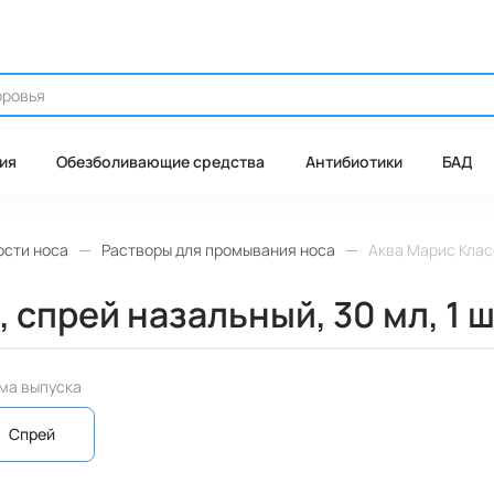
ия
Обезболивающие средства
Антибиотики
БАД
ости носа
Растворы для промывания носа
Аква Марис Класс
 спрей назальный, 30 мл, 1 ш
ма выпуска
Спрей