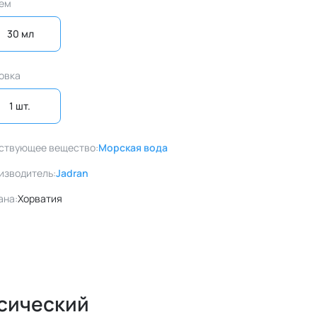
ем
30 мл
овка
1 шт. 
ствующее вещество:
Морская вода
изводитель:
Jadran
ана:
Хорватия
ссический