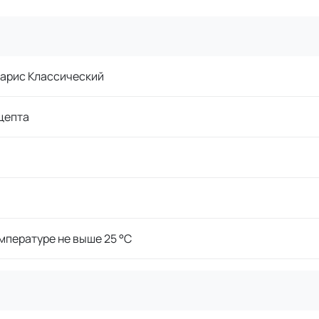
арис Классический
цепта
мпературе не выше 25 °C