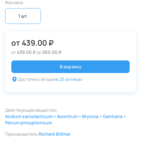
Фасовка
1 шт.
от
439.00 ₽
от
439.00 ₽
до
560.00 ₽
В корзину
Доступно сегодня
в 25 аптеках
Действующее вещество:
Acidum sarcolacticum + Aconitum + Bryonia + Gentiana +
Ferrum phosphoricum
Производитель:
Richard Bittner