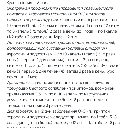
Курс лечения — 3 нед.
Экстренная профилактика (проводится сразу же после
контакта с заболевшим гриппом или ОРЗ или после
сильного переохлаждения):
взрослым и подросткам — по
10 капель (1 табл.) 2 раза в день; детям от 1 года до 12 лет —
по 5 капель (1/2 табл.) 2 раза в день; до 1 года — по 1 капле
(1/2 табл.) 2 раза в день. Курс — 2 дня.
Лечение воспалительных и ревматических заболеваний,
сопровождающихся суставным болевым синдромом:
взрослым и подросткам — по 10 капель (1 табл.) 3–8 раз в
день (в первые 2 дня лечения), затем — 3 раза в день;
детям от 1 года до 12 лет — по 5 капель (1/2 табл.) 3–8 раз в
день (в первых 2 дня лечения), затем 3 раза в день. Курс
лечения — 1 мес.
Для капель:
в начале заболевания, а также в случаях,
требующих быстрого ослабления симптомов, возможен
прием каждые 0,5–1 ч по 8–10 капель, до наступления
улучшения состояния, но не более 8 раз, после чего
переходят на прием 3 раза в день.
Для таблеток:
в 1–2 дни заболевания ОРЗ или гриппом
взрослым и подросткам следует принимать по 1 табл. 3–8
раз в день (но не более), детям до 12 лет — 1/2 табл. 3–8 раз