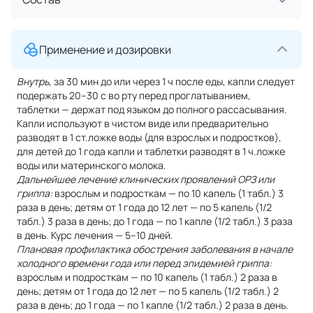
Применение и дозировки
Внутрь
, за 30 мин до или через 1 ч после еды, капли следует
подержать 20–30 с во рту перед проглатыванием,
таблетки — держат под языком до полного рассасывания.
Капли используют в чистом виде или предварительно
разводят в 1 ст.ложке воды (для взрослых и подростков),
для детей до 1 года капли и таблетки разводят в 1 ч.ложке
воды или материнского молока.
Дальнейшее лечение клинических проявлений ОРЗ или
гриппа:
взрослым и подросткам — по 10 капель (1 табл.) 3
раза в день; детям от 1 года до 12 лет — по 5 капель (1/2
табл.) 3 раза в день; до 1 года — по 1 капле (1/2 табл.) 3 раза
в день. Курс лечения — 5–10 дней.
Плановая профилактика обострения заболевания в начале
холодного времени года или перед эпидемией гриппа:
взрослым и подросткам — по 10 капель (1 табл.) 2 раза в
день; детям от 1 года до 12 лет — по 5 капель (1/2 табл.) 2
раза в день; до 1 года — по 1 капле (1/2 табл.) 2 раза в день.