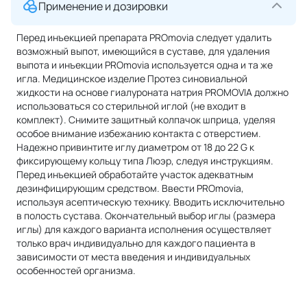
Применение и дозировки
Перед инъекцией препарата PROmovia следует удалить
возможный выпот, имеющийся в суставе, для удаления
выпота и инъекции PROmovia используется одна и та же
игла. Медицинское изделие Протез синовиальной
жидкости на основе гиалуроната натрия PROMOVIA должно
использоваться со стерильной иглой (не входит в
комплект). Снимите защитный колпачок шприца, уделяя
особое внимание избежанию контакта с отверстием.
Надежно привинтите иглу диаметром от 18 до 22 G к
фиксирующему кольцу типа Люэр, следуя инструкциям.
Перед инъекцией обработайте участок адекватным
дезинфицирующим средством. Ввести PROmovia,
используя асептическую технику. Вводить исключительно
в полость сустава. Окончательный выбор иглы (размера
иглы) для каждого варианта исполнения осуществляет
только врач индивидуально для каждого пациента в
зависимости от места введения и индивидуальных
особенностей организма.