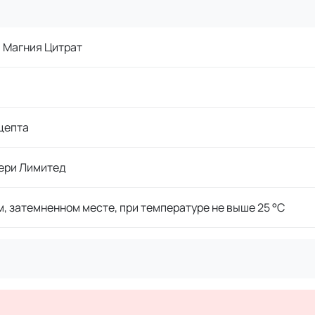
a Магния Цитрат
цепта
ери Лимитед
м, затемненном месте, при температуре не выше 25 °C