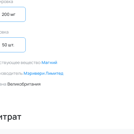
ировка
200 мг
овка
50 шт. 
ствующее вещество:
Магний
изводитель:
Мэривери Лимитед
ана:
Великобритания
итрат