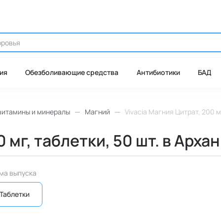
ия
Обезболивающие средства
Антибиотики
БАД
витамины и минералы
Магний
Vivacia Магния Цитрат, 200 м
0 мг, таблетки, 50 шт. в Арха
ма выпуска
Таблетки