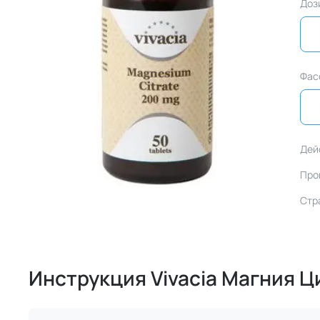
Доз
Фас
Дей
Про
Стр
Инструкция Vivacia Магния Ц