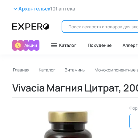
Архангельск
101 аптека
Акции
Каталог
Похудение
Аллерг
Главная
Каталог
Витамины
Монокомпонентные 
Vivacia Магния Цитрат, 20
Фор