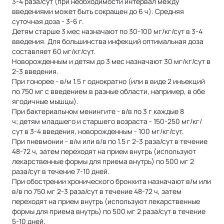
3-4 раза/сут (при необходимости интервал между
введениями может быть сокращен до 6 ч). Средняя
суточная доза - 3-6 г.
Детям старше 3 мес назначают по 30-100 мг/кг/сут в 3-4
введения. Для большинства инфекций оптимальная доза
составляет 60 мг/кг/сут.
Новорожденным и детям до 3 мес назначают 30 мг/кг/сут в
2-3 введения.
При гонорее - в/м 1.5 г однократно (или в виде 2 инъекций
по 750 мг с введением в разные области, например, в обе
ягодичные мышцы).
При бактериальном менингите - в/в по 3 г каждые 8
ч; детям младшего и старшего возраста - 150-250 мг/кг/
сут в 3-4 введения, новорожденным - 100 мг/кг/сут.
При пневмонии - в/м или в/в по 1.5 г 2-3 раза/сут в течение
48-72 ч, затем переходят на прием внутрь (используют
лекарственные формы для приема внутрь) по 500 мг 2
раза/сут в течение 7-10 дней.
При обострении хронического бронхита назначают в/м или
в/в по 750 мг 2-3 раза/сут в течение 48-72 ч, затем
переходят на прием внутрь (используют лекарственные
формы для приема внутрь) по 500 мг 2 раза/сут в течение
5-10 дней.