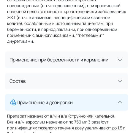
новорожденным (в т.ч. недоношенным), при хронической
почечной недостаточности, кровотечениях и заболеваниях
ЖКТ (в т.ч. в анамнезе, неспецифическом язвенном
колите), ослабленным и истощенным пациентам, при
беременности, в период лактации, при одновременном
применении с аминогликозидами, ""петлевыми""
диуретиками.
Применение при беременности и кормлении
Состав
Применение и дозировки
Препарат назначают в/м и в/в (струйно или капельно).
В/в и в/м взрослым назначают по 750 мг 3 раза/сут;
при инфекциях тяжелого течения дозу увеличивают до 1.5 г