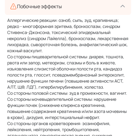
Побочные эффекты
Аллергические реакции: озноб, сыпь, зуд, крапивница;
редко - многоформная эритема, бронхоспазм, синдром
Стивенса-Джонсона, токсический эпидермальный
некролиз (синдром Лайелла), бронхоспазм, лекарственная
лихорадка, сывороточная болезнь, анафилактический шок,
кожный васкулит.
Со стороны пищеварительной системы: диарея, тошнота,
рвота или запор, метеоризм, спазмы и боль в животе,
изъязвления слизистой оболочки полости рта, кандидоз
полости рта, глоссит, псевдомембранозный энтероколит,
нарушение функции печени (повышение активности АСТ,
АЛТ, ЩФ, ЛДГ), гипербилирубинемия, холестаз.
Со стороны половой системы: зуд в промежности, вагинит.
Со стороны мочевыделительной системы: нарушение
функции почек (снижение клиренса креатинина,
повышение содержания креатинина и/или азота мочевины
в крови), дизурия, интерстициальный нефрит.
Со стороны органов кроветворения: эозинофилия,
лейкопения, нейтропения, тромбоцитопения,
агранулоцитоз, гемолитическая анемия, снижение