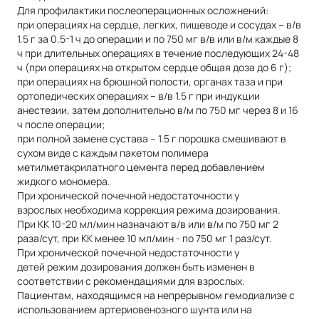
Для профилактики послеоперационных осложнений:
при операциях на сердце, легких, пищеводе и сосудах – в/в
1.5 г за 0.5-1 ч до операции и по 750 мг в/в или в/м каждые 8
ч при длительных операциях в течение последующих 24-48
ч (при операциях на открытом сердце общая доза до 6 г);
при операциях на брюшной полости, органах таза и при
ортопедических операциях – в/в 1.5 г при индукции
анестезии, затем дополнительно в/м по 750 мг через 8 и 16
ч после операции;
при полной замене сустава – 1.5 г порошка смешивают в
сухом виде с каждым пакетом полимера
метилметакрилатного цемента перед добавлением
жидкого мономера.
При хронической почечной недостаточности у
взрослых необходима коррекция режима дозирования.
При КК 10-20 мл/мин назначают в/в или в/м по 750 мг 2
раза/сут, при КК менее 10 мл/мин - по 750 мг 1 раз/сут.
При хронической почечной недостаточности у
детей режим дозирования должен быть изменен в
соответствии с рекомендациями для взрослых.
Пациентам, находящимся на непрерывном гемодиализе с
использованием артериовенозного шунта или на