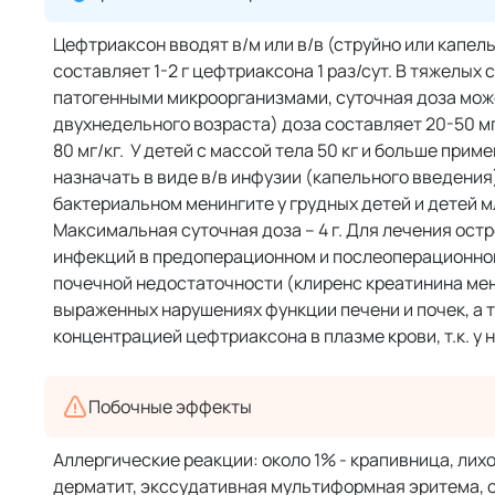
Цефтриаксон вводят в/м или в/в (струйно или капель
составляет 1-2 г цефтриаксона 1 раз/сут. В тяжелы
патогенными микроорганизмами, суточная доза может 
двухнедельного возраста) доза составляет 20-50 мг/
80 мг/кг. У детей c массой тела 50 кг и больше при
назначать в виде в/в инфузии (капельного введения
бактериальном менингите у грудных детей и детей мл
Максимальная суточная доза – 4 г. Для лечения остр
инфекций в предоперационном и послеоперационном 
почечной недостаточности (клиренс креатинина мен
выраженных нарушениях функции печени и почек, а 
концентрацией цефтриаксона в плазме крови, т.к. у
Побочные эффекты
Аллергические реакции: около 1% - крапивница, лихо
дерматит, экссудативная мультиформная эритема, 