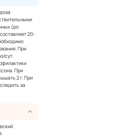
 доза
увствительными
нных (до
 составляет 20-
необходимо
евания. При
з/сут.
рофилактики
ксона. При
ышать 2 г. При
 следить за
ческий
й