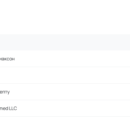
иаксон
епту
med LLC