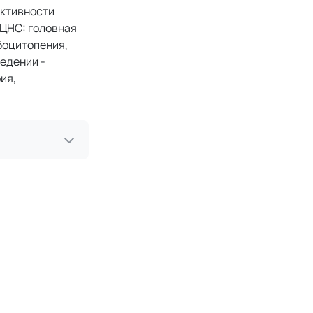
активности
 ЦНС: головная
боцитопения,
ведении -
ия,