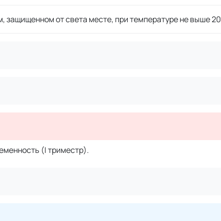
м, защищенном от света месте, при температуре не выше 20
менность (I триместр).