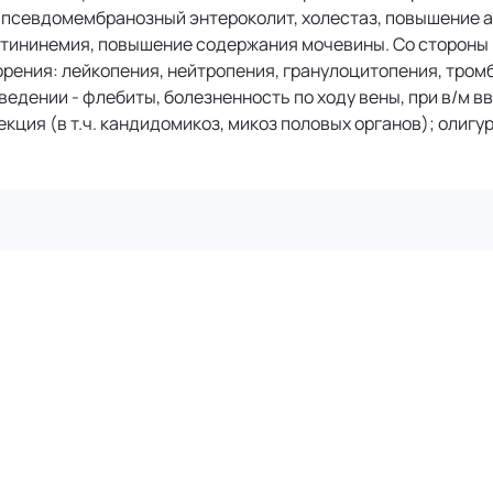
я, псевдомембранозный энтероколит, холестаз, повышение 
атининемия, повышение содержания мочевины. Со стороны
орения: лейкопения, нейтропения, гранулоцитопения, тром
ведении - флебиты, болезненность по ходу вены, при в/м в
ция (в т.ч. кандидомикоз, микоз половых органов); олигур