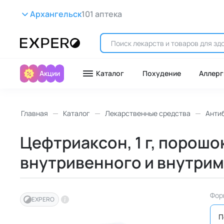
Архангельск
101 аптека
Акции
Каталог
Похудение
Аллерг
Главная
Каталог
Лекарственные средства
Анти
Цефтриаксон, 1 г, порошо
внутривенного и внутрим
Фор
EXPERO
П