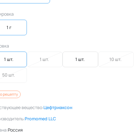
ировка
1 г
овка
1 шт. 
1 шт. 
1 шт. 
10 шт. 
50 шт. 
о рецепту
ствующее вещество:
Цефтриаксон
изводитель:
Promomed LLC
ана:
Россия