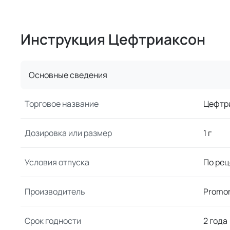
Инструкция Цефтриаксон
Основные сведения
Торговое название
Цефтр
Дозировка или размер
1 г
Условия отпуска
По рец
Производитель
Promo
Срок годности
2 года