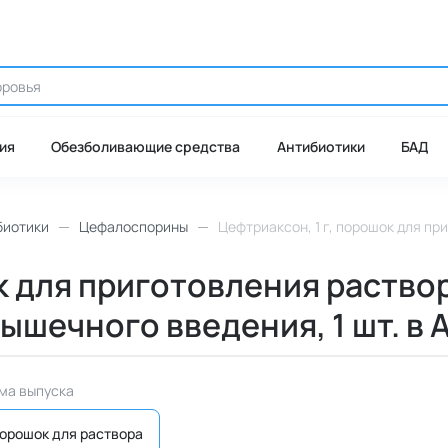
ия
Обезболивающие средства
Антибиотики
БАД
биотики
Цефалоспорины
Цефтриаксон, 1 г, порошок для пр
к для приготовления раство
ышечного введения, 1 шт. в 
ма выпуска
орошок для раствора