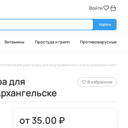
Войти
Войт
Найти
Витамины
Простуда и грипп
Противовирусные
иготовления раствора для внутривенного и внутримышечного введе
ра для
В избранное
Архангельске
от
35.00 ₽