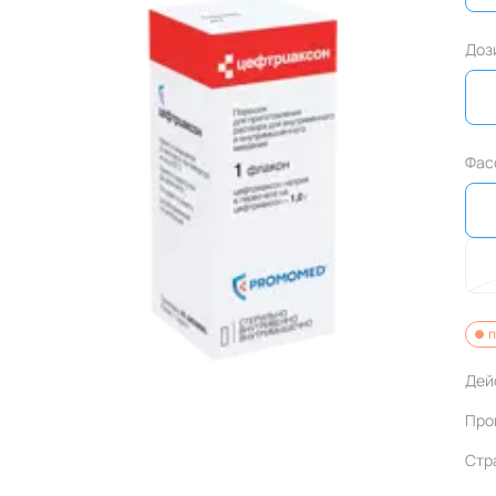
Доз
Фас
п
Дей
Про
Стр