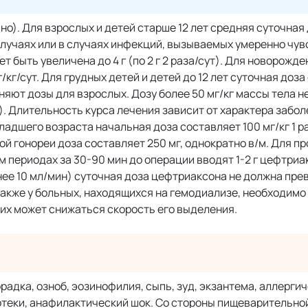
но). Для взрослых и детей старше 12 лет средняя суточная
х случаях или в случаях инфекций, вызываемых умеренно ч
быть увеличена до 4 г (по 2 г 2 раза/сут). Для новорожде
кг/сут. Для грудных детей и детей до 12 лет суточная доза
меняют дозы для взрослых. Дозу более 50 мг/кг массы тела 
). Длительность курса лечения зависит от характера забол
адшего возраста начальная доза составляет 100 мг/кг 1 ра
ой гонореи доза составляет 250 мг, однократно в/м. Для п
периодах за 30-90 мин до операции вводят 1-2 г цефтриа
ее 10 мл/мин) суточная доза цефтриаксона не должна прев
также у больных, находящихся на гемодиализе, необходимо
 них может снижаться скорость его выделения.
радка, озноб, эозинофилия, сыпь, зуд, экзантема, аллерги
отеки, анафилактический шок. Со стороны пищеварительно