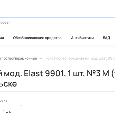
ия
Обезболивающие средства
Антибиотики
БАД
и послеоперационные
Пояс послеоперационный мод. Elast 9901,
д. Elast 9901, 1 шт, №3 M (т
ьске
овка
1 шт. 