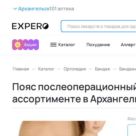
Архангельск
101 аптека
Акции
Каталог
Похудение
Аллерг
Главная
Каталог
Ортопедия
Бандаж
Бандаж
Пояс послеоперационный мо
ассортименте в Архангел
Фас