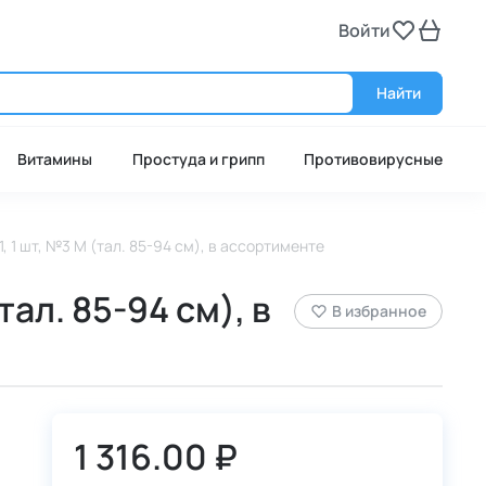
Войти
Войт
Найти
Витамины
Простуда и грипп
Противовирусные
 1 шт, №3 M (тал. 85-94 см), в ассортименте
ал. 85-94 см), в
В избранное
1 316.00 ₽