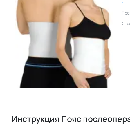
Про
Стр
Инструкция Пояс послеопера