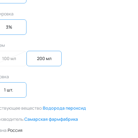
ировка
3%
ем
100 мл
200 мл
овка
1 шт. 
ствующее вещество:
Водорода пероксид
изводитель:
Самарская фармфабрика
ана:
Россия