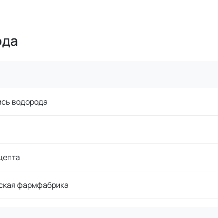
ода
ись водорода
цепта
ская фармфабрика