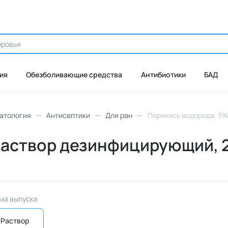
ия
Обезболивающие средства
Антибиотики
БАД
атология
Антисептики
Для ран
Перекись водорода, 3%
аствор дезинфицирующий, 20
ма выпуска
Раствор