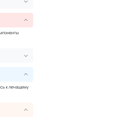
омпоненты
сь к лечащему