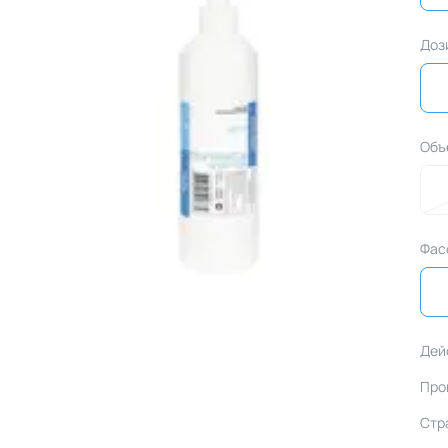
Доз
Объ
Фас
Дей
Про
Стр