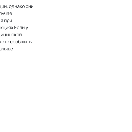
ии, однако они
лучае
я при
кциях Если у
дицинской
ожете сообщить
больше