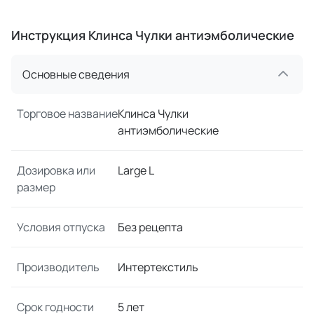
Инструкция Клинса Чулки антиэмболические
Основные сведения
Торговое название
Клинса Чулки
антиэмболические
Дозировка или
Large L
размер
Условия отпуска
Без рецепта
Производитель
Интертекстиль
Срок годности
5 лет