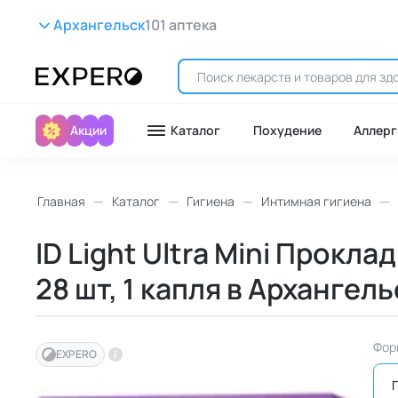
Архангельск
101 аптека
Акции
Каталог
Похудение
Аллерг
Главная
Каталог
Гигиена
Интимная гигиена
ID Light Ultra Mini Прокл
28 шт, 1 капля в Архангел
Фор
EXPERO