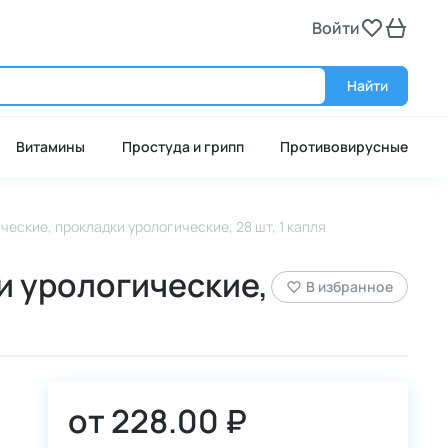
Войти
Войт
Найти
Витамины
Простуда и грипп
Противовирусные
гические, прокладки урологические, 28 шт, 1 капля
ки урологические,
В избранное
от
228.00 ₽