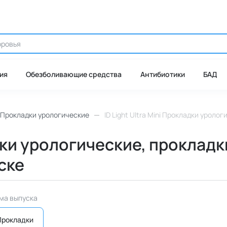
ия
Обезболивающие средства
Антибиотики
БАД
Прокладки урологические
ID Light Ultra Mini Прокладки уроло
адки урологические, проклад
ьске
ма выпуска
Прокладки