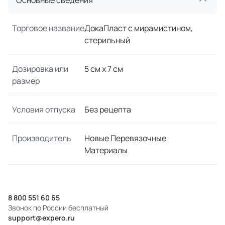
Основные сведения
Торговое название
ДокаПласт с мирамистином,
стерильный
Дозировка или
5 см x 7 см
размер
Условия отпуска
Без рецепта
Производитель
Новые Перевязочные
Материалы
8 800 551 60 65
Звонок по России бесплатный
support@expero.ru