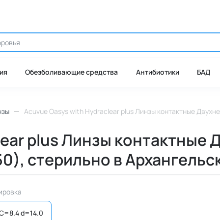
ия
Обезболивающие средства
Антибиотики
БАД
нзы
Acuvue Oasys with Hydraclear plus Линзы контактные Двухне
lear plus Линзы контактные
.50), стерильно в Архангельс
ировка
C=8.4 d=14.0