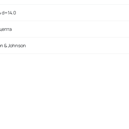
 d=14.0
цепта
n & Johnson