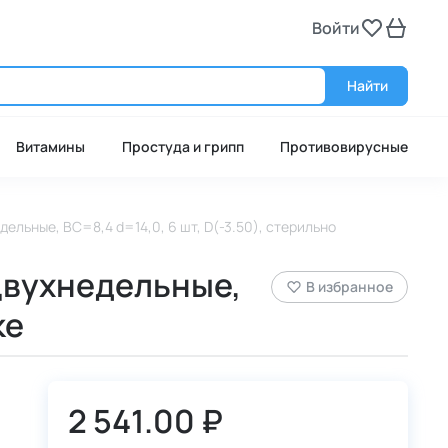
Войти
Войт
Найти
Витамины
Простуда и грипп
Противовирусные
дельные, BC=8,4 d=14,0, 6 шт, D(-3.50), стерильно
 Двухнедельные,
В избранное
ке
2 541.00 ₽