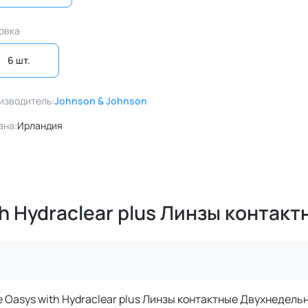
овка
6 шт. 
изводитель:
Johnson & Johnson
ана:
Ирландия
h Hydraclear plus Линзы контак
 Oasys with Hydraclear plus Линзы контактные Двухнедель